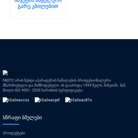
გარე კბილებით
FASTO არის ზუსტი აპარატურის ნაწილების პროფესიონალური
მწარმოებელი და მიმწოდებელი. ის დაარსდა 1999 წელს, ჩინეთში. მან
მიიღო ISO 9001: 2000 ხარისხის სერტიფიკატი.
ᲡᲬᲠᲐᲤᲘ ᲑᲛᲣᲚᲔᲑᲘ
პროდუქტები